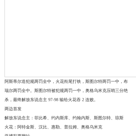
阿斯蒂尔造犯规两罚全中，火花衔尾打铁，斯图尔特两罚一中，布
瑞尔两罚全中。斯图尔特被犯规两罚一中，奥格乌米克压哨三分绝
杀，最终解放东说念主 97-98 输给火花吞 2 连败。
两边首发
解放东说念主：菲比希、约内斯库、约翰内斯、斯图尔特、琼斯
火花：阿特金斯、汉比、惠勒、普拉姆、奥格乌米克