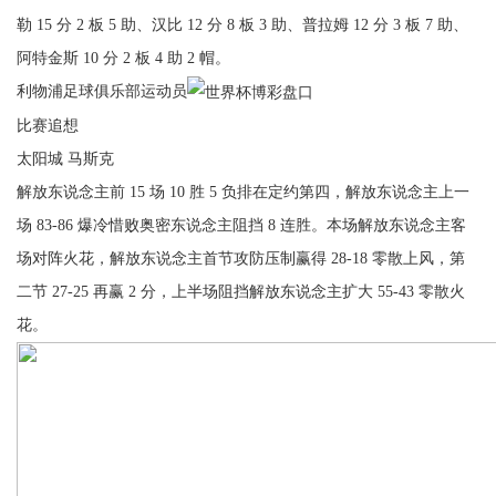
勒 15 分 2 板 5 助、汉比 12 分 8 板 3 助、普拉姆 12 分 3 板 7 助、
阿特金斯 10 分 2 板 4 助 2 帽。
利物浦足球俱乐部运动员
比赛追想
太阳城 马斯克
解放东说念主前 15 场 10 胜 5 负排在定约第四，解放东说念主上一
场 83-86 爆冷惜败奥密东说念主阻挡 8 连胜。本场解放东说念主客
场对阵火花，解放东说念主首节攻防压制赢得 28-18 零散上风，第
二节 27-25 再赢 2 分，上半场阻挡解放东说念主扩大 55-43 零散火
花。