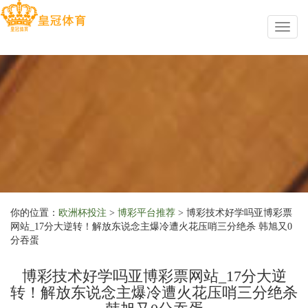
Toggl
naviga
你的位置：
欧洲杯投注
>
博彩平台推荐
> 博彩技术好学吗亚博彩票
网站_17分大逆转！解放东说念主爆冷遭火花压哨三分绝杀 韩旭又0
分吞蛋
博彩技术好学吗亚博彩票网站_17分大逆
转！解放东说念主爆冷遭火花压哨三分绝杀