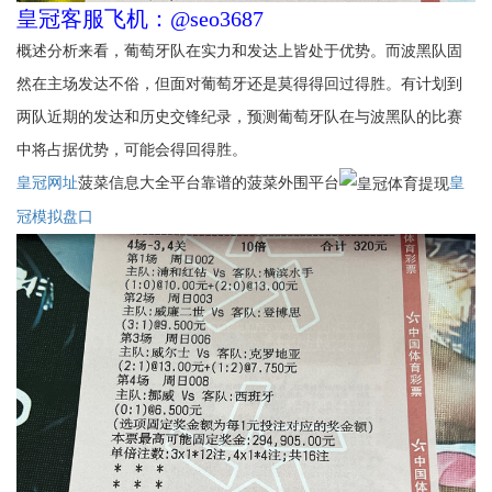
皇冠客服飞机：@seo3687
概述分析来看，葡萄牙队在实力和发达上皆处于优势。而波黑队固
然在主场发达不俗，但面对葡萄牙还是莫得得回过得胜。有计划到
两队近期的发达和历史交锋纪录，预测葡萄牙队在与波黑队的比赛
中将占据优势，可能会得回得胜。
皇冠网址
菠菜信息大全平台靠谱的菠菜外围平台
皇
冠模拟盘口