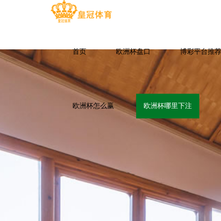
首页
欧洲杯盘口
博彩平台推
欧洲杯怎么赢
欧洲杯哪里下注