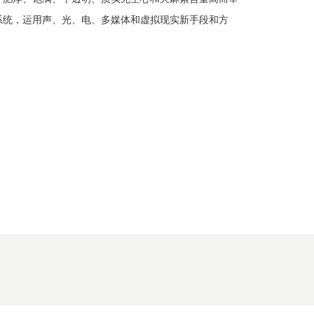
系统，运用声、光、电、多媒体和虚拟现实新手段和方