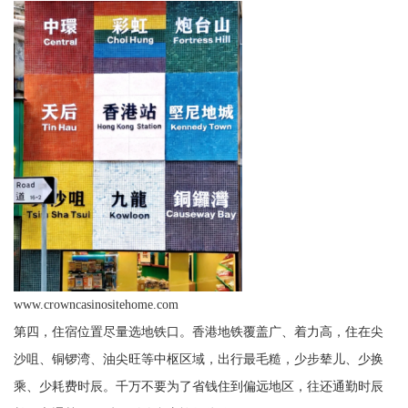
www.crowncasinositehome.com
第四，住宿位置尽量选地铁口。香港地铁覆盖广、着力高，住在尖
沙咀、铜锣湾、油尖旺等中枢区域，出行最毛糙，少步辇儿、少换
乘、少耗费时辰。千万不要为了省钱住到偏远地区，往还通勤时辰