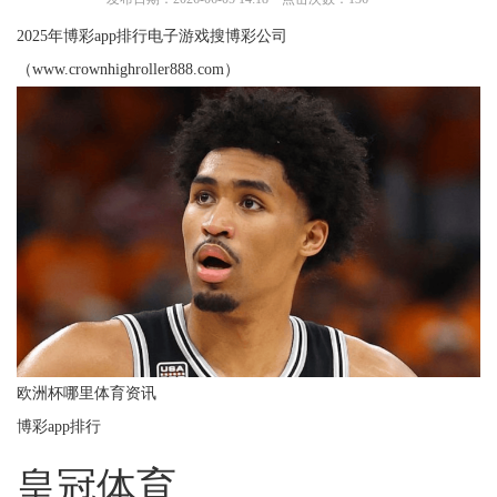
2025年博彩app排行电子游戏搜博彩公司
（www.crownhighroller888.com）
欧洲杯哪里体育资讯
博彩app排行
皇冠体育