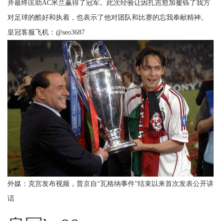
并最终匡助AC米兰赢得了冠军。此次经验让因扎吉愈加矍铄了我方
对足球的酷好和执着，也表示了他对团队和比赛的忘我奉献精神。
皇冠客服飞机：@seo3687
外媒：克宫发布视频，普京自“瓦格纳事件”结束以来首次发表公开讲
话