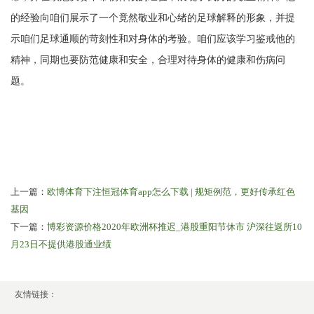
的经验向咱们展示了一个竟然敬业和心绪的足球解释的形象，并提
示咱们足球通顺的苛刻性和对身体的考验。咱们应该学习鉴戒他的
精神，同期也要防范健康和安全，合理对待身体的健康和伤病问
题。
上一篇：
欧博体育下注恒冠体育app怎么下载 | 规矩例范，更好传承红色
基因
下一篇：
博彩资源价格2020年欧洲杯推迟_港股重阳节休市 沪深往返所10
月23日不提供港股通业绩
友情链接：