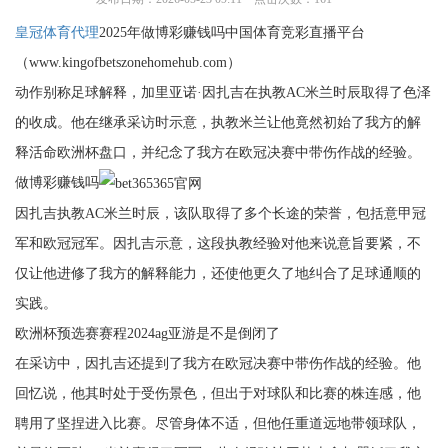
皇冠体育代理
2025年做博彩赚钱吗中国体育竞彩直播平台
（www.kingofbetszonehomehub.com）
动作别称足球解释，加里亚诺·因扎吉在执教AC米兰时辰取得了色泽
的收成。他在继承采访时示意，执教米兰让他竟然初始了我方的解
释活命欧洲杯盘口，并纪念了我方在欧冠决赛中带伤作战的经验。
做博彩赚钱吗
因扎吉执教AC米兰时辰，该队取得了多个长途的荣誉，包括意甲冠
军和欧冠冠军。因扎吉示意，这段执教经验对他来说意旨要紧，不
仅让他进修了我方的解释能力，还使他更久了地纠合了足球通顺的
实践。
欧洲杯预选赛赛程2024ag亚游是不是倒闭了
在采访中，因扎吉还提到了我方在欧冠决赛中带伤作战的经验。他
回忆说，他其时处于受伤景色，但出于对球队和比赛的株连感，他
聘用了坚捏进入比赛。尽管身体不适，但他任重道远地带领球队，