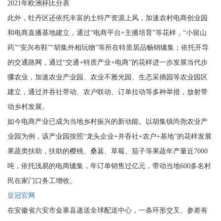
2021年欧洲杯比分表
此外，牡丹区还依托丰富的土特产资源上风，加速农村电商创业园
和电商直播基地建立，通过“电商平台+主播培育”等花样，“小留山
药”“安兴布鞋”“胡集外相玩物”等所在特质居品畅销辘集；依托开导
的交通路网，通过“交通+特质产业+电商”的花样进一步发展当代步
骤农业，加速农业产业园、农业不雅光园、生态采摘园等农业园区
建立，通过并吞社带动、农户联动、订单拉动等多种举措，放射带
动乡村发展。
如今电商产业已成为当地乡村振兴的新动能。以胡集镇尚尧农业产
业园为例，该产业园按照“龙头企业+并吞社+农户+基地”的花样发展
果蔬类扶助，扶助的樱桃、桑葚、草莓、茄子等果蔬年产量近7000
吨，依托浅易的电商辘集，年订单销售过亿元，带动当地600多名村
民在家门口务工增收。
皇冠官网
在安徽省六安市金寨县递送全球配送中心，一条环形交叉、参差有