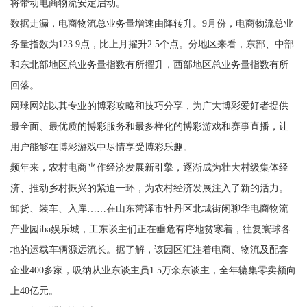
将带动电商物流安定启动。
数据走漏，电商物流总业务量增速由降转升。9月份，电商物流总业
务量指数为123.9点，比上月擢升2.5个点。分地区来看，东部、中部
和东北部地区总业务量指数有所擢升，西部地区总业务量指数有所
回落。
网球网站以其专业的博彩攻略和技巧分享，为广大博彩爱好者提供
最全面、最优质的博彩服务和最多样化的博彩游戏和赛事直播，让
用户能够在博彩游戏中尽情享受博彩乐趣。
频年来，农村电商当作经济发展新引擎，逐渐成为壮大村级集体经
济、推动乡村振兴的紧迫一环，为农村经济发展注入了新的活力。
卸货、装车、入库……在山东菏泽市牡丹区北城街闲聊华电商物流
产业园iba娱乐城，工东谈主们正在垂危有序地贫寒着，往复寰球各
地的运载车辆源远流长。据了解，该园区汇注着电商、物流及配套
企业400多家，吸纳从业东谈主员1.5万余东谈主，全年辘集零卖额向
上40亿元。