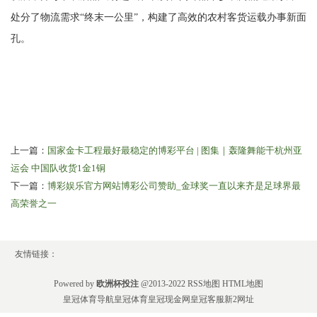
处分了物流需求“终末一公里”，构建了高效的农村客货运载办事新面
孔。
上一篇：
国家金卡工程最好最稳定的博彩平台 | 图集｜轰隆舞能干杭州亚
运会 中国队收货1金1铜
下一篇：
博彩娱乐官方网站博彩公司赞助_金球奖一直以来齐是足球界最
高荣誉之一
友情链接：
Powered by
欧洲杯投注
@2013-2022
RSS地图
HTML地图
皇冠体育导航
皇冠体育
皇冠现金网
皇冠客服
新2网址