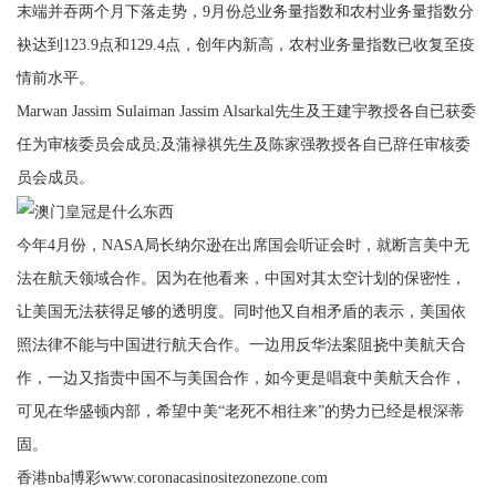
末端并吞两个月下落走势，9月份总业务量指数和农村业务量指数分
袂达到123.9点和129.4点，创年内新高，农村业务量指数已收复至疫
情前水平。
Marwan Jassim Sulaiman Jassim Alsarkal先生及王建宇教授各自已获委
任为审核委员会成员;及蒲禄祺先生及陈家强教授各自已辞任审核委
员会成员。
今年4月份，NASA局长纳尔逊在出席国会听证会时，就断言美中无
法在航天领域合作。因为在他看来，中国对其太空计划的保密性，
让美国无法获得足够的透明度。同时他又自相矛盾的表示，美国依
照法律不能与中国进行航天合作。一边用反华法案阻挠中美航天合
作，一边又指责中国不与美国合作，如今更是唱衰中美航天合作，
可见在华盛顿内部，希望中美“老死不相往来”的势力已经是根深蒂
固。
香港nba博彩www.coronacasinositezonezone.com