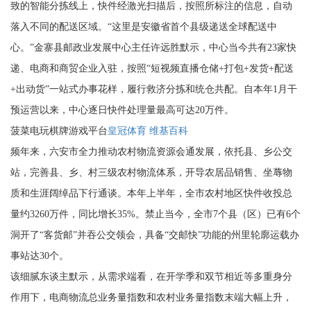
致的智能分拣线上，快件经激光扫描后，按照所标注的信息，自动
落入不同的配送区域。“这里是安徽省首个县级递送全球配送中
心。”金寨县邮政业发展中心主任许远胜默示，中心当今共有23家快
递、电商和商贸企业入驻，按照“短视频直播仓储+打包+发货+配送
+出动货”一站式办事花样，履行救济分拣和统仓共配。自本年1月干
预运营以来，中心逐日快件处理量最高可达20万件。
菠菜电玩棋牌游戏平台
皇冠体育 维基百科
频年来，六安市全力推动农村物流资源会通发展，依托县、乡公交
站，完善县、乡、村三级农村物流体系，开导农居品销售、坐蓐物
质和生涯阔绰品下行通谈。本年上半年，全市农村地区快件收投总
量约3260万件，同比增长35%。禁止当今，全市7个县（区）已有6个
洞开了“客货邮”并吞公交领会，具备“交邮快”功能的州里轮廓运载办
事站达30个。
该细腻东谈主默示，从需求端看，在开学季和双节相近等多重身分
作用下，电商物流总业务量指数和农村业务量指数末端大幅上升，