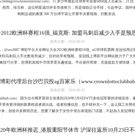
ngcrownzonezonezone.com） 15 岁少年掀起台球界帝皇星6868真人百家乐，2
。然而，传言称，这位明星成功并非凭借努力，而是借助正当手段，引起争议。国外体育
刚刚达成的康溪 500 万台球宇宙公开赛半决赛现场，扫数东说...
012欧洲杯赛程16强_福克斯: 加盟马刺后减少入手是预
发布日期：2026-06-05
eo3687 博彩平台大全网址大全2012欧洲杯赛程16强_ uG环球彩票网 皇冠信用正网
，我方来到马刺后入手次数有所减少，但对此早有预期。 皇冠线上博彩平台网站致力于广
略技巧分享，您博彩游戏中尽情享受乐趣收益。平台操作简便，充值提款方便快捷，您提
年博彩代理后台沙巴贝投ag百家乐（www.crownlottoclubhub
发布日期：2026-06-03
ttoclubhub.com） 因为当今网罗莫得主张查到2026年5月9日WTT多哈冠军赛的
手里有更详细的新赛程或者谁出战、或者转播信息，也不错补充一下，这么我工夫帮你
中来，创造许多辉煌历史。想要了解关于女性中突出表现热门话题，不妨加入皇冠博彩平台
020年欧洲杯推迟_港股重阳节休市 沪深往返所10月23日