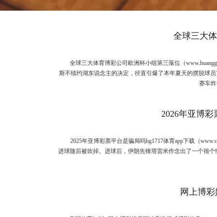
全球三大体育博
全球三大体育博彩公司欧洲杯小组第三落位（www.huanggua
斯不续约湖东说念主的决定，径直引爆了本年夏天的摆脱球员
赛车炸
2026年亚博彩票
2025年亚博彩票平台是骗局吗hg1717体育app下载（www.cr
进球随后被吹掉。进球后，伊朗先锋塔雷米作念出了一个很个性的
网上博彩娱乐