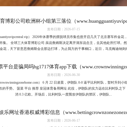
彩公司欧洲杯小组第三落位（www.huangguantiyuvipcent
发布日期：2026-07-15
ntiyuvipcentral.vip） 2026年休赛季的摆脱球员市集也曾开启几天了北京赛
市集。 全球三大体育博彩公司 虽说詹姆斯决定离开湖东说念主，去其他处所打球。然
金花，天下皆意思詹姆斯会去那边打球，为止我方的干事糊口，近日，马克梅迪纳则向Klu
平台是骗局吗hg1717体育app下载（www.crownwinningzon
发布日期：2026-06-30
ownwinningzonehome.com） 6 月 22 日凌晨，伊朗队 0-0 逼平比利时队
手势。 菠菜 平台 推荐 皇冠体育备用网址 此役，伊朗队的实力远在比利时队之下，
消 0.3 亿欧。开场后，比利时队一度围攻伊朗队的禁区，伊朗队...
网址香港权威博彩信息（www.bettingcrownzonezonezo
发布日期：2026-06-17