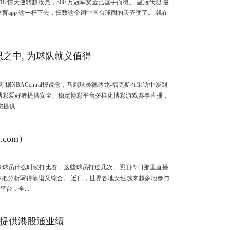
1 比 18 惊天逆转赵汝亮，500 万冠军奖金已垂手而得。 皇冠代理 最
app 这一杆下去，扫数这个词中国台球圈的天齐变了。 就在
思之中, 为球队就义值得
 据NBACentral报说念，马刺球员德达龙-福克斯在采访中谈到
大博彩爱好者提供安全、稳定博彩平台多样化博彩游戏赛事直播，
供...
.com）
详细安排，像球员什么时候打比赛、这些球员打过几次、照旧今日那里直播
把分析写得靠谱又综合。 近日，世界各地女性越来越多地参与
，全...
不提供港股通业绩