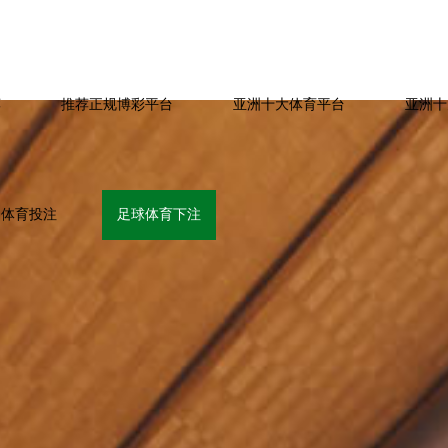
荐
推荐正规博彩平台
亚洲十大体育平台
亚洲十
体育投注
足球体育下注