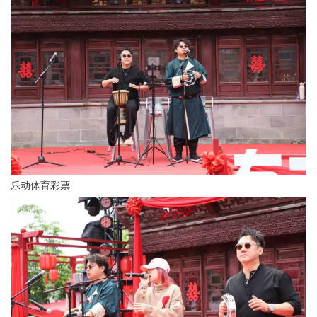
乐动体育彩票