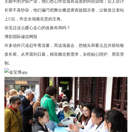
主眼中的夕阳产业，他们悉心作念成有温度的向阳业绩；众人合计
长辈不喜吵杂，他们偏巧把舞台搬进唐寅故园古巷，让银发父老站
上C位，作念全场最在意的主角。
你见过这么暖心走心的改换布局吗？
博彩国际诚信网投
许多动作只追赶年青流量，而这场嘉会，把镜头和要点总共留给银
发长辈。从早晨到日暮，精良瞻念察需求，全程贴心陪护、周至管
制。