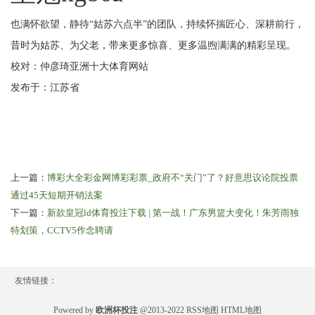
也满怀欲望，静待“姑苏六点半”的团队，持续怀揣匠心、深耕前行，
昔时为姑苏、为父老，带来更多惊喜、更多温煦满满的精彩呈现。
校对：仲彦琦亚洲十大体育网站
发布于：江苏省
上一篇：
博彩大全彩金网博彩彩票_政府不“关门”了？好意思议论院投票
通过45天短期开销法案
下一篇：
新款皇冠ld体育投注下载 | 第一战！广东男篮大变化！朱芳雨独
特划策，CCTV5作念聘请
友情链接：
Powered by
欧洲杯投注
@2013-2022
RSS地图
HTML地图