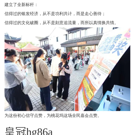
建立了全新标杆：
信得过的银发经济，从不是功利共计，而是走心善待；
信得过的文化破圈，从不是刻意追流量，而所以真情换共情。
为这份初心信守点赞，为桃花坞这场全民嘉会点赞。
皇冠hg86a