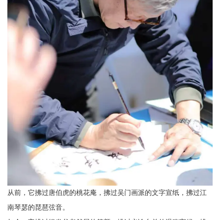
从前，它拂过唐伯虎的桃花庵，拂过吴门画派的文字宣纸，拂过江
南琴瑟的琵琶弦音。