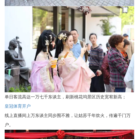
单日客流高达一万七千东谈主，刷新桃花坞景区历史宽宥新高；
皇冠体育开户
线上直播间上万东谈主同步围不雅，让姑苏千年炊火，传遍千门万
户。