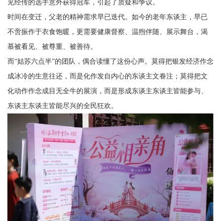
见经传的选手意外获得冠军，引起了质疑和争议。
时间在变迁，父老的精神需求早已迭代。如今的老年东谈主，早已
不啻振作于衣食饱暖，更需要健康督察、温煦伴随、展示舞台，渴
慕被看见、被尊重、被善待。
而“姑苏六点半”的团队，偶合读懂了这份心声。莫得把银发经济作念
成冰冷的生意往还，而是化作发自内心的东谈主文眷注；莫得把文
化动作作念成目无全牛的展演，而是形成东谈主东谈主皆能参与、
东谈主东谈主皆能尽兴的全民狂欢。